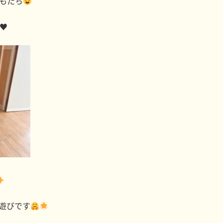
もたち
♥️
遊びです