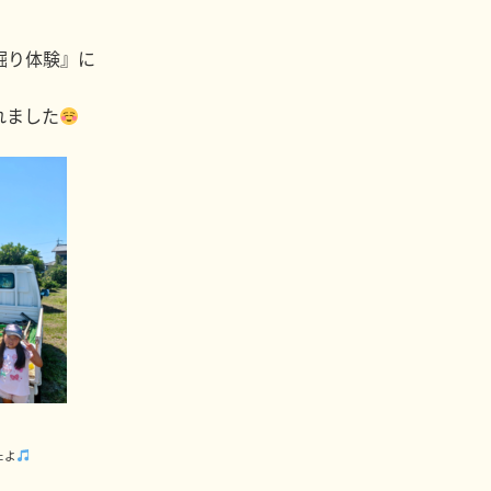
掘り体験』に
れました
たよ