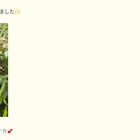
ました
す