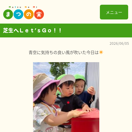
メニュー
芝生へＬｅｔ’ｓＧｏ！！
2026/06/05
青空に気持ちの良い風が吹いた今日は