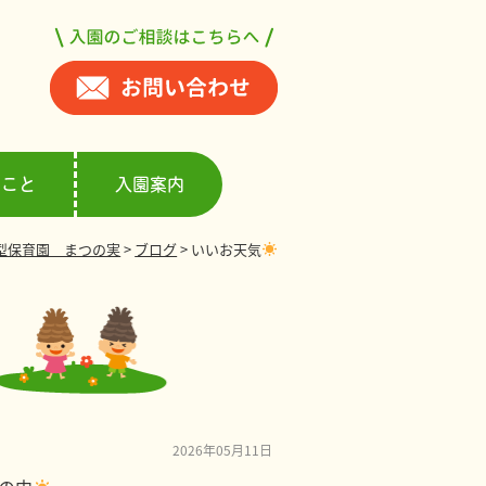
ること
入園案内
型保育園 まつの実
>
ブログ
>
いいお天気
2026年05月11日