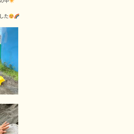
の中
した