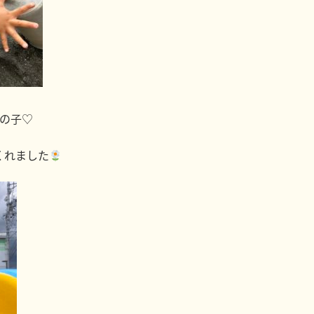
の子♡
くれました