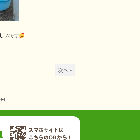
しいです
次へ »
案内