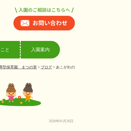
ること
入園案内
導型保育園 まつの実
>
ブログ
>
あこがれの
2026年01月26日