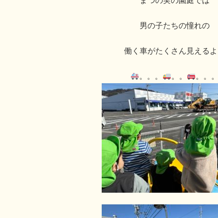
まつの実の園庭では
男の子たちの憧れの
働く車がたくさん見えるよ
。。。
。。
。。