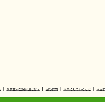
ム
企業主導型保育園とは？
園の案内
大事にしていること
入園