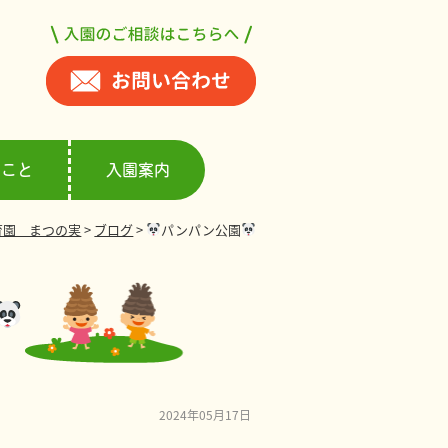
ること
入園案内
育園 まつの実
>
ブログ
>
パンパン公園
2024年05月17日